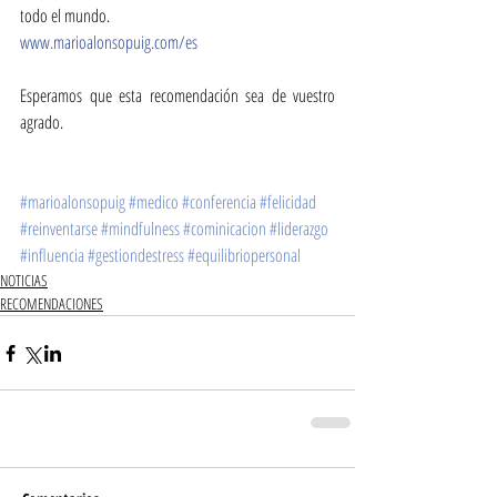
todo el mundo.
www.marioalonsopuig.com/es
Esperamos que esta recomendación sea de vuestro 
agrado.
#marioalonsopuig
#medico
#conferencia
#felicidad
#reinventarse
#mindfulness
#cominicacion
#liderazgo
#influencia
#gestiondestress
#equilibriopersonal
NOTICIAS
RECOMENDACIONES